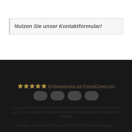
Nutzen Sie unser Kontaktformular!
64
Bewertungen auf ProvenExpert.com
Spodarek Dachbeschichtungen
Copyright 2026 | All Rights Reserved |
Leistungen
|
FAQ
|
Wiki
|
Über
uns
|
Team
|
Werte
|
Blog
|
Bewertungen
|
Impressum
|
Datenschutz
|
Kontakt
*Wichtiger rechtlicher Hinweis zum Thema “Dachsanierungen...”
.