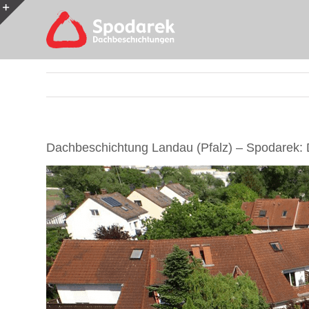
Skip
to
Toggle
content
Sliding
Bar
Area
Dachbeschichtung Landau (Pfalz) – Spodarek: 