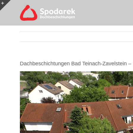
Skip
to
Toggle
content
Sliding
Bar
Area
Dachbeschichtungen Bad Teinach-Zavelstein – 