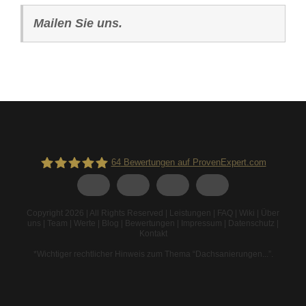
Mailen Sie uns.
64
Bewertungen auf ProvenExpert.com
Spodarek Dachbeschichtungen
Copyright 2026 | All Rights Reserved |
Leistungen
|
FAQ
|
Wiki
|
Über
uns
|
Team
|
Werte
|
Blog
|
Bewertungen
|
Impressum
|
Datenschutz
|
Kontakt
*Wichtiger rechtlicher Hinweis zum Thema “Dachsanierungen...”
.