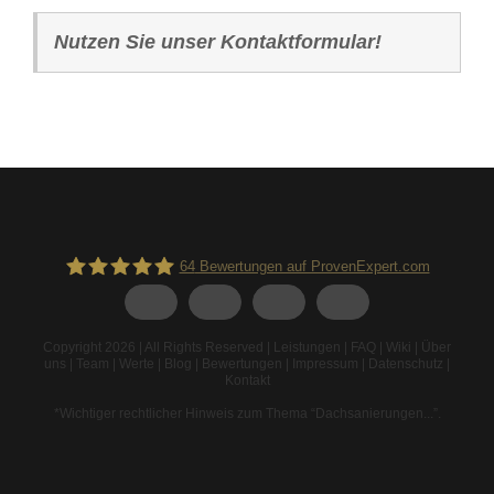
Nutzen Sie unser Kontaktformular!
64
Bewertungen auf ProvenExpert.com
Spodarek Dachbeschichtungen
Copyright 2026 | All Rights Reserved |
Leistungen
|
FAQ
|
Wiki
|
Über
uns
|
Team
|
Werte
|
Blog
|
Bewertungen
|
Impressum
|
Datenschutz
|
Kontakt
*Wichtiger rechtlicher Hinweis zum Thema “Dachsanierungen...”
.