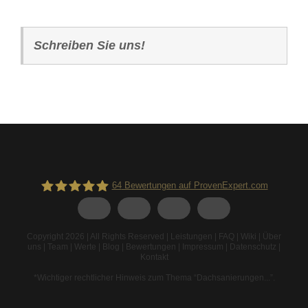
Schreiben Sie uns!
64
Bewertungen auf ProvenExpert.com
Spodarek Dachbeschichtungen
Copyright 2026 | All Rights Reserved |
Leistungen
|
FAQ
|
Wiki
|
Über
uns
|
Team
|
Werte
|
Blog
|
Bewertungen
|
Impressum
|
Datenschutz
|
Kontakt
*Wichtiger rechtlicher Hinweis zum Thema “Dachsanierungen...”
.