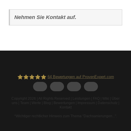
Nehmen Sie Kontakt auf.
64
Bewertungen auf ProvenExpert.com
Spodarek Dachbeschichtungen
Copyright 2026 | All Rights Reserved |
Leistungen
|
FAQ
|
Wiki
|
Über
uns
|
Team
|
Werte
|
Blog
|
Bewertungen
|
Impressum
|
Datenschutz
|
Kontakt
*Wichtiger rechtlicher Hinweis zum Thema “Dachsanierungen...”
.