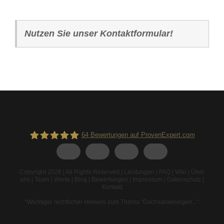
Nutzen Sie unser Kontaktformular!
64
Bewertungen auf ProvenExpert.com
Spodarek Dachbeschichtungen
Copyright 2026 | All Rights Reserved |
Leistungen
|
FAQ
|
Wiki
|
Über
uns
|
Team
|
Werte
|
Blog
|
Bewertungen
|
Impressum
|
Datenschutz
|
Kontakt
*Wichtiger rechtlicher Hinweis zum Thema “Dachsanierungen...”
.