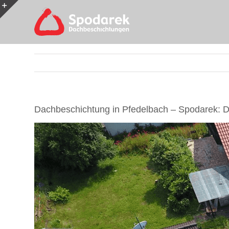
Skip
to
Toggle
content
Sliding
Bar
Area
Dachbeschichtung in Pfedelbach – Spodarek: D