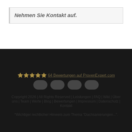
Nehmen Sie Kontakt auf.
64
Bewertungen auf ProvenExpert.com
Spodarek Dachbeschichtungen
Copyright 2026 | All Rights Reserved |
Leistungen
|
FAQ
|
Wiki
|
Über
uns
|
Team
|
Werte
|
Blog
|
Bewertungen
|
Impressum
|
Datenschutz
|
Kontakt
*Wichtiger rechtlicher Hinweis zum Thema “Dachsanierungen...”
.