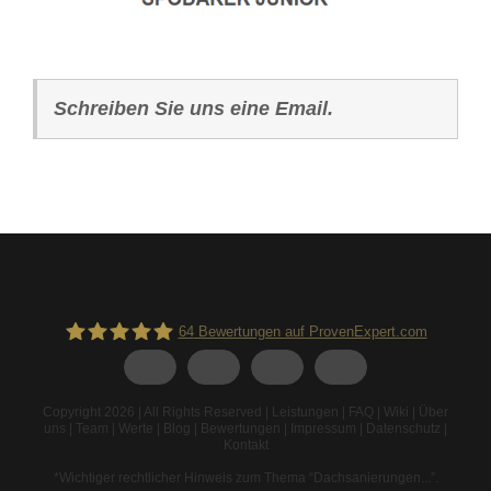
Schreiben Sie uns eine Email.
64
Bewertungen auf ProvenExpert.com
Spodarek Dachbeschichtungen
Copyright 2026 | All Rights Reserved |
Leistungen
|
FAQ
|
Wiki
|
Über
uns
|
Team
|
Werte
|
Blog
|
Bewertungen
|
Impressum
|
Datenschutz
|
Kontakt
*Wichtiger rechtlicher Hinweis zum Thema “Dachsanierungen...”
.