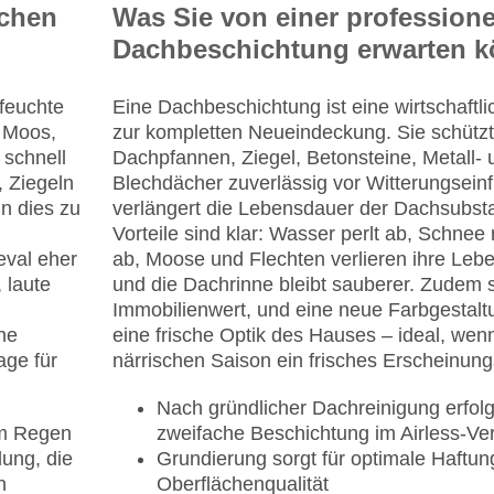
schen
Was Sie von einer professione
Dachbeschichtung erwarten 
 feuchte
Eine Dachbeschichtung ist eine wirtschaftli
. Moos,
zur kompletten Neueindeckung. Sie schützt
 schnell
Dachpfannen, Ziegel, Betonsteine, Metall- 
, Ziegeln
Blechdächer zuverlässig vor Witterungsein
nn dies zu
verlängert die Lebensdauer der Dachsubst
Vorteile sind klar: Wasser perlt ab, Schnee 
eval eher
ab, Moose und Flechten verlieren ihre Leb
 laute
und die Dachrinne bleibt sauberer. Zudem s
Immobilienwert, und eine neue Farbgestalt
ne
eine frische Optik des Hauses – ideal, wen
age für
närrischen Saison ein frisches Erscheinung
Nach gründlicher Dachreinigung erfolg
em Regen
zweifache Beschichtung im Airless-Ve
ung, die
Grundierung sorgt für optimale Haftun
n
Oberflächenqualität