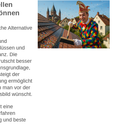
llen
können
che Alternative
und
flüssen und
anz. Die
rutscht besser
ensgrundlage,
teigt der
ung ermöglicht
n man vor der
sbild wünscht.
t eine
rfahren
g und beste