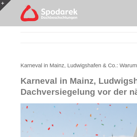
Skip
to
Toggle
content
Sliding
Bar
Area
Karneval in Mainz, Ludwigshafen & Co.: Warum
Karneval in Mainz, Ludwigs
Dachversiegelung vor der nä