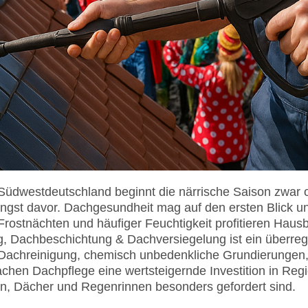
dwestdeutschland beginnt die närrische Saison zwar of
längst davor. Dachgesundheit mag auf den ersten Blick u
 Frostnächten und häufiger Feuchtigkeit profitieren Haus
Dachbeschichtung & Dachversiegelung ist ein überregion
e Dachreinigung, chemisch unbedenkliche Grundierungen
achen Dachpflege eine wertsteigernde Investition in Regi
en, Dächer und Regenrinnen besonders gefordert sind.