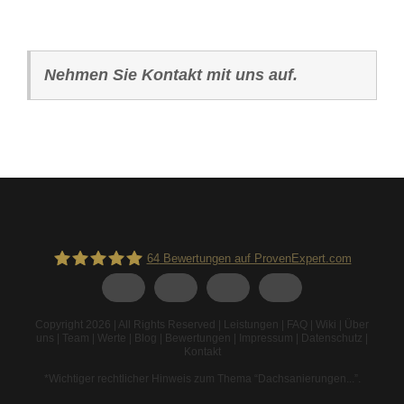
Nehmen Sie Kontakt mit uns auf.
64
Bewertungen auf ProvenExpert.com
Spodarek Dachbeschichtungen
Copyright 2026 | All Rights Reserved |
Leistungen
|
FAQ
|
Wiki
|
Über
uns
|
Team
|
Werte
|
Blog
|
Bewertungen
|
Impressum
|
Datenschutz
|
Kontakt
*Wichtiger rechtlicher Hinweis zum Thema “Dachsanierungen...”
.