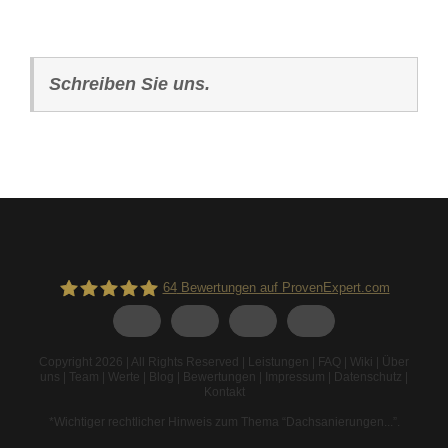
Schreiben Sie uns.
64
Bewertungen auf ProvenExpert.com
Spodarek Dachbeschichtungen
Copyright 2026 | All Rights Reserved |
Leistungen
|
FAQ
|
Wiki
|
Über
uns
|
Team
|
Werte
|
Blog
|
Bewertungen
|
Impressum
|
Datenschutz
|
Kontakt
*Wichtiger rechtlicher Hinweis zum Thema “Dachsanierungen...”
.