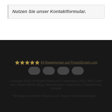
Nutzen Sie unser Kontaktformular.
64
Bewertungen auf ProvenExpert.com
Spodarek Dachbeschichtungen
Copyright 2026 | All Rights Reserved |
Leistungen
|
FAQ
|
Wiki
|
Über
uns
|
Team
|
Werte
|
Blog
|
Bewertungen
|
Impressum
|
Datenschutz
|
Kontakt
*Wichtiger rechtlicher Hinweis zum Thema “Dachsanierungen...”
.