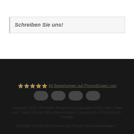
Schreiben Sie uns!
64
Bewertungen auf ProvenExpert.com
Spodarek Dachbeschichtungen
Copyright 2026 | All Rights Reserved |
Leistungen
|
FAQ
|
Wiki
|
Über
uns
|
Team
|
Werte
|
Blog
|
Bewertungen
|
Impressum
|
Datenschutz
|
Kontakt
*Wichtiger rechtlicher Hinweis zum Thema “Dachsanierungen...”
.