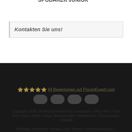
Kontakten Sie uns!
64
Bewertungen auf ProvenExpert.com
Spodarek Dachbeschichtungen
Copyright 2026 | All Rights Reserved |
Leistungen
|
FAQ
|
Wiki
|
Über
uns
|
Team
|
Werte
|
Blog
|
Bewertungen
|
Impressum
|
Datenschutz
|
Kontakt
*Wichtiger rechtlicher Hinweis zum Thema “Dachsanierungen...”
.