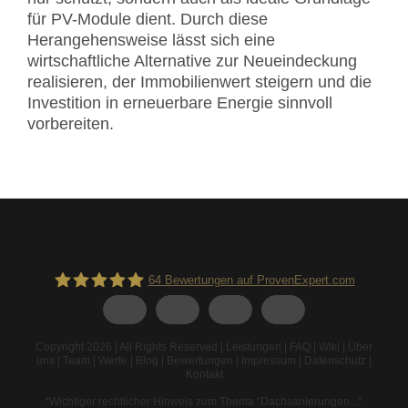
für PV-Module dient. Durch diese
Herangehensweise lässt sich eine
wirtschaftliche Alternative zur Neueindeckung
realisieren, der Immobilienwert steigern und die
Investition in erneuerbare Energie sinnvoll
vorbereiten.
64
Bewertungen auf ProvenExpert.com
Spodarek Dachbeschichtungen
Copyright 2026 | All Rights Reserved |
Leistungen
|
FAQ
|
Wiki
|
Über
uns
|
Team
|
Werte
|
Blog
|
Bewertungen
|
Impressum
|
Datenschutz
|
Kontakt
*Wichtiger rechtlicher Hinweis zum Thema “Dachsanierungen...”
.