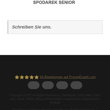
Schreiben Sie uns.
64
Bewertungen auf ProvenExpert.com
Spodarek Dachbeschichtungen
Copyright 2026 | All Rights Reserved |
Leistungen
|
FAQ
|
Wiki
|
Über
uns
|
Team
|
Werte
|
Blog
|
Bewertungen
|
Impressum
|
Datenschutz
|
Kontakt
*Wichtiger rechtlicher Hinweis zum Thema “Dachsanierungen...”
.