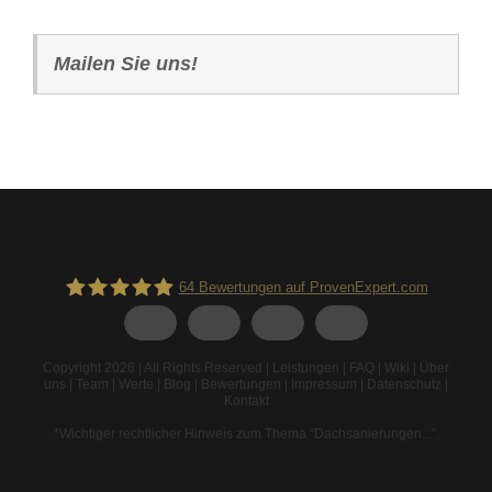
Mailen Sie uns!
64
Bewertungen auf ProvenExpert.com
Spodarek Dachbeschichtungen
Copyright 2026 | All Rights Reserved |
Leistungen
|
FAQ
|
Wiki
|
Über
uns
|
Team
|
Werte
|
Blog
|
Bewertungen
|
Impressum
|
Datenschutz
|
Kontakt
*Wichtiger rechtlicher Hinweis zum Thema “Dachsanierungen...”
.