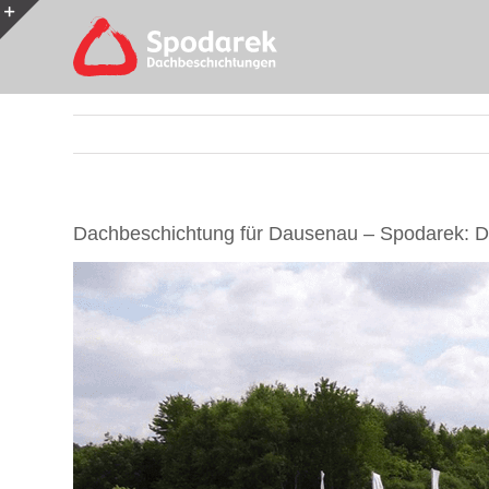
Skip
to
Toggle
content
Sliding
Bar
Area
Dachbeschichtung für Dausenau – Spodarek: Da