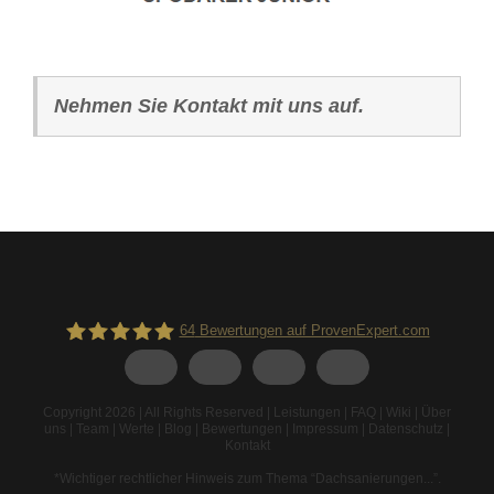
Nehmen Sie Kontakt mit uns auf.
64
Bewertungen auf ProvenExpert.com
Spodarek Dachbeschichtungen
Copyright 2026 | All Rights Reserved |
Leistungen
|
FAQ
|
Wiki
|
Über
uns
|
Team
|
Werte
|
Blog
|
Bewertungen
|
Impressum
|
Datenschutz
|
Kontakt
*Wichtiger rechtlicher Hinweis zum Thema “Dachsanierungen...”
.