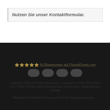
Nutzen Sie unser Kontaktformular.
64
Bewertungen auf ProvenExpert.com
Spodarek Dachbeschichtungen
Copyright 2026 | All Rights Reserved |
Leistungen
|
FAQ
|
Wiki
|
Über
uns
|
Team
|
Werte
|
Blog
|
Bewertungen
|
Impressum
|
Datenschutz
|
Kontakt
*Wichtiger rechtlicher Hinweis zum Thema “Dachsanierungen...”
.