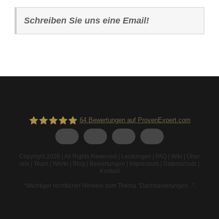
Schreiben Sie uns eine Email!
64
Bewertungen auf ProvenExpert.com
Spodarek Dachbeschichtungen
Copyright 2026 | All Rights Reserved |
Leistungen
|
FAQ
|
Wiki
|
Über
uns
|
Team
|
Werte
|
Blog
|
Bewertungen
|
Impressum
|
Datenschutz
|
Kontakt
*Wichtiger rechtlicher Hinweis zum Thema “Dachsanierungen...”
.