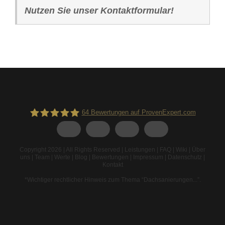
Nutzen Sie unser Kontaktformular!
64
Bewertungen auf ProvenExpert.com
Spodarek Dachbeschichtungen
Copyright 2026 | All Rights Reserved |
Leistungen
|
FAQ
|
Wiki
|
Über
uns
|
Team
|
Werte
|
Blog
|
Bewertungen
|
Impressum
|
Datenschutz
|
Kontakt
*Wichtiger rechtlicher Hinweis zum Thema “Dachsanierungen...”
.