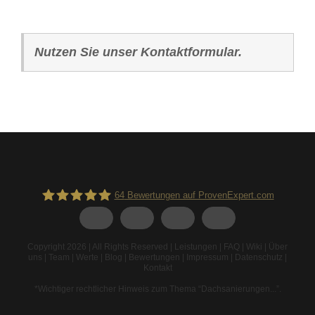
Nutzen Sie unser Kontaktformular.
64
Bewertungen auf ProvenExpert.com
Spodarek Dachbeschichtungen
Copyright 2026 | All Rights Reserved |
Leistungen
|
FAQ
|
Wiki
|
Über
uns
|
Team
|
Werte
|
Blog
|
Bewertungen
|
Impressum
|
Datenschutz
|
Kontakt
*Wichtiger rechtlicher Hinweis zum Thema “Dachsanierungen...”
.