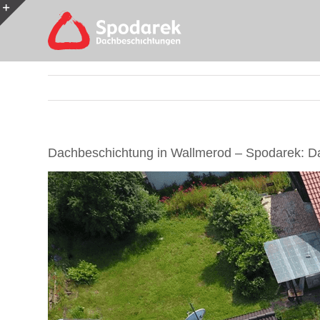
Skip
to
Toggle
content
Sliding
Bar
Area
Dachbeschichtung in Wallmerod – Spodarek: Da