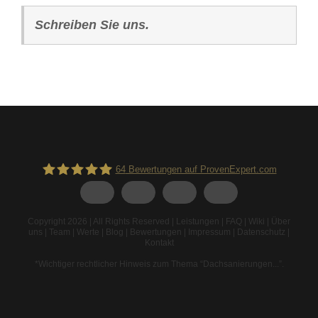
Schreiben Sie uns.
64
Bewertungen auf ProvenExpert.com
Spodarek Dachbeschichtungen
Copyright 2026 | All Rights Reserved |
Leistungen
|
FAQ
|
Wiki
|
Über
uns
|
Team
|
Werte
|
Blog
|
Bewertungen
|
Impressum
|
Datenschutz
|
Kontakt
*Wichtiger rechtlicher Hinweis zum Thema “Dachsanierungen...”
.