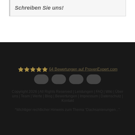
Schreiben Sie uns!
64
Bewertungen auf ProvenExpert.com
Spodarek Dachbeschichtungen
Copyright 2026 | All Rights Reserved |
Leistungen
|
FAQ
|
Wiki
|
Über
uns
|
Team
|
Werte
|
Blog
|
Bewertungen
|
Impressum
|
Datenschutz
|
Kontakt
*Wichtiger rechtlicher Hinweis zum Thema “Dachsanierungen...”
.