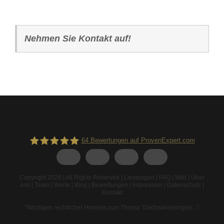
Nehmen Sie Kontakt auf!
64
Bewertungen auf ProvenExpert.com
Spodarek Dachbeschichtungen
Copyright 2026 | All Rights Reserved |
Leistungen
|
FAQ
|
Wiki
|
Über
uns
|
Team
|
Werte
|
Blog
|
Bewertungen
|
Impressum
|
Datenschutz
|
Kontakt
*Wichtiger rechtlicher Hinweis zum Thema “Dachsanierungen...”
.