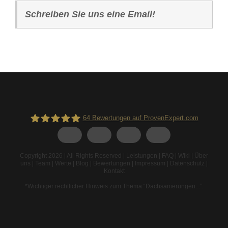
Schreiben Sie uns eine Email!
64
Bewertungen auf ProvenExpert.com
Spodarek Dachbeschichtungen
Copyright 2026 | All Rights Reserved |
Leistungen
|
FAQ
|
Wiki
|
Über
uns
|
Team
|
Werte
|
Blog
|
Bewertungen
|
Impressum
|
Datenschutz
|
Kontakt
*Wichtiger rechtlicher Hinweis zum Thema “Dachsanierungen...”
.