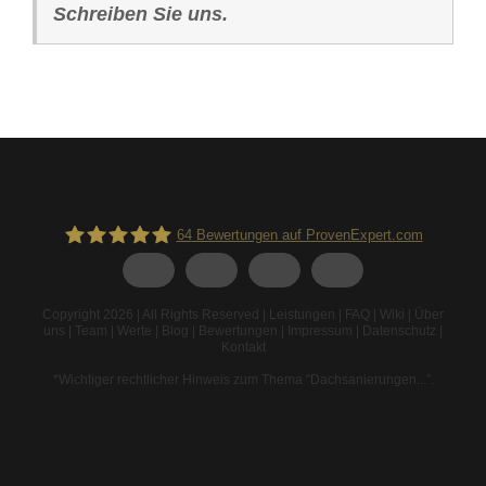
Schreiben Sie uns.
64
Bewertungen auf ProvenExpert.com
Spodarek Dachbeschichtungen
Copyright 2026 | All Rights Reserved |
Leistungen
|
FAQ
|
Wiki
|
Über
uns
|
Team
|
Werte
|
Blog
|
Bewertungen
|
Impressum
|
Datenschutz
|
Kontakt
*Wichtiger rechtlicher Hinweis zum Thema “Dachsanierungen...”
.