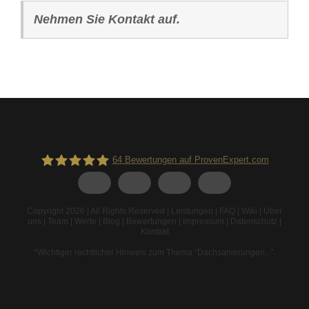
Nehmen Sie Kontakt auf.
64
Bewertungen auf ProvenExpert.com
Spodarek Dachbeschichtungen
Copyright 2026 | All Rights Reserved |
Leistungen
|
FAQ
|
Wiki
|
Über
uns
|
Team
|
Werte
|
Blog
|
Bewertungen
|
Impressum
|
Datenschutz
|
Kontakt
*Wichtiger rechtlicher Hinweis zum Thema “Dachsanierungen...”
.