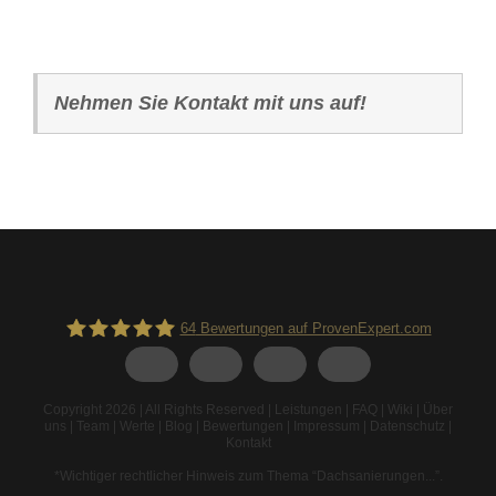
Nehmen Sie Kontakt mit uns auf!
64
Bewertungen auf ProvenExpert.com
Spodarek Dachbeschichtungen
Copyright 2026 | All Rights Reserved |
Leistungen
|
FAQ
|
Wiki
|
Über
uns
|
Team
|
Werte
|
Blog
|
Bewertungen
|
Impressum
|
Datenschutz
|
Kontakt
*Wichtiger rechtlicher Hinweis zum Thema “Dachsanierungen...”
.