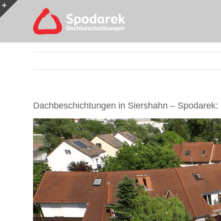
Skip
to
Toggle
content
Sliding
Bar
Area
Dachbeschichtungen in Siershahn – Spodarek: 