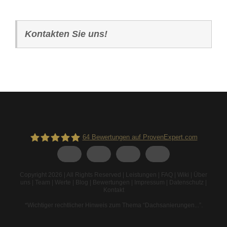
Kontakten Sie uns!
64
Bewertungen auf ProvenExpert.com
Spodarek Dachbeschichtungen
Copyright 2026 | All Rights Reserved |
Leistungen
|
FAQ
|
Wiki
|
Über
uns
|
Team
|
Werte
|
Blog
|
Bewertungen
|
Impressum
|
Datenschutz
|
Kontakt
*Wichtiger rechtlicher Hinweis zum Thema “Dachsanierungen...”
.