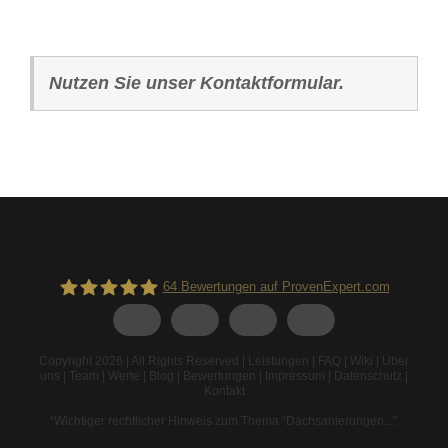
Nutzen Sie unser Kontaktformular.
64
Bewertungen auf ProvenExpert.com
Spodarek Dachbeschichtungen
Copyright 2026 | All Rights Reserved |
Leistungen
|
FAQ
|
Wiki
|
Über
uns
|
Team
|
Werte
|
Blog
|
Bewertungen
|
Impressum
|
Datenschutz
|
Kontakt
*Wichtiger rechtlicher Hinweis zum Thema “Dachsanierungen...”
.