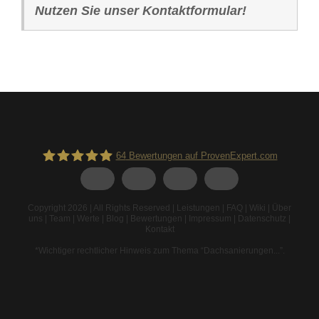
Nutzen Sie unser Kontaktformular!
64
Bewertungen auf ProvenExpert.com
Spodarek Dachbeschichtungen
Copyright 2026 | All Rights Reserved |
Leistungen
|
FAQ
|
Wiki
|
Über
uns
|
Team
|
Werte
|
Blog
|
Bewertungen
|
Impressum
|
Datenschutz
|
Kontakt
*Wichtiger rechtlicher Hinweis zum Thema “Dachsanierungen...”
.