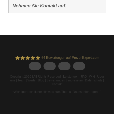
Nehmen Sie Kontakt auf.
64
Bewertungen auf ProvenExpert.com
Spodarek Dachbeschichtungen
Copyright 2026 | All Rights Reserved |
Leistungen
|
FAQ
|
Wiki
|
Über
uns
|
Team
|
Werte
|
Blog
|
Bewertungen
|
Impressum
|
Datenschutz
|
Kontakt
*Wichtiger rechtlicher Hinweis zum Thema “Dachsanierungen...”
.