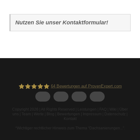
Nutzen Sie unser Kontaktformular!
64
Bewertungen auf ProvenExpert.com
Spodarek Dachbeschichtungen
Copyright 2026 | All Rights Reserved |
Leistungen
|
FAQ
|
Wiki
|
Über
uns
|
Team
|
Werte
|
Blog
|
Bewertungen
|
Impressum
|
Datenschutz
|
Kontakt
*Wichtiger rechtlicher Hinweis zum Thema “Dachsanierungen...”
.