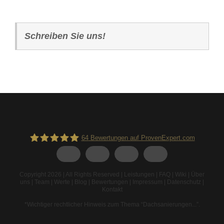
Schreiben Sie uns!
64
Bewertungen auf ProvenExpert.com
Spodarek Dachbeschichtungen
Copyright 2026 | All Rights Reserved |
Leistungen
|
FAQ
|
Wiki
|
Über
uns
|
Team
|
Werte
|
Blog
|
Bewertungen
|
Impressum
|
Datenschutz
|
Kontakt
*Wichtiger rechtlicher Hinweis zum Thema “Dachsanierungen...”
.