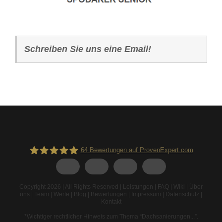
Schreiben Sie uns eine Email!
64
Bewertungen auf ProvenExpert.com
Spodarek Dachbeschichtungen
Copyright 2026 | All Rights Reserved |
Leistungen
|
FAQ
|
Wiki
|
Über
uns
|
Team
|
Werte
|
Blog
|
Bewertungen
|
Impressum
|
Datenschutz
|
Kontakt
*Wichtiger rechtlicher Hinweis zum Thema “Dachsanierungen...”
.