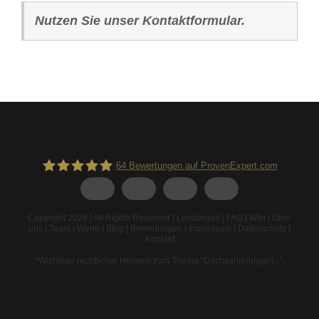
Nutzen Sie unser Kontaktformular.
64
Bewertungen auf ProvenExpert.com
Spodarek Dachbeschichtungen
Copyright 2026 | All Rights Reserved |
Leistungen
|
FAQ
|
Wiki
|
Über
uns
|
Team
|
Werte
|
Blog
|
Bewertungen
|
Impressum
|
Datenschutz
|
Kontakt
*Wichtiger rechtlicher Hinweis zum Thema “Dachsanierungen...”
.