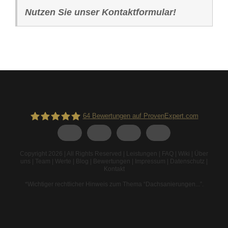
Nutzen Sie unser Kontaktformular!
64
Bewertungen auf ProvenExpert.com
Spodarek Dachbeschichtungen
Copyright 2026 | All Rights Reserved |
Leistungen
|
FAQ
|
Wiki
|
Über
uns
|
Team
|
Werte
|
Blog
|
Bewertungen
|
Impressum
|
Datenschutz
|
Kontakt
*Wichtiger rechtlicher Hinweis zum Thema “Dachsanierungen...”
.