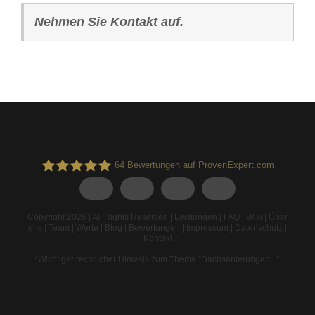
Nehmen Sie Kontakt auf.
64
Bewertungen auf ProvenExpert.com
Spodarek Dachbeschichtungen
Copyright 2026 | All Rights Reserved |
Leistungen
|
FAQ
|
Wiki
|
Über
uns
|
Team
|
Werte
|
Blog
|
Bewertungen
|
Impressum
|
Datenschutz
|
Kontakt
*Wichtiger rechtlicher Hinweis zum Thema “Dachsanierungen...”
.