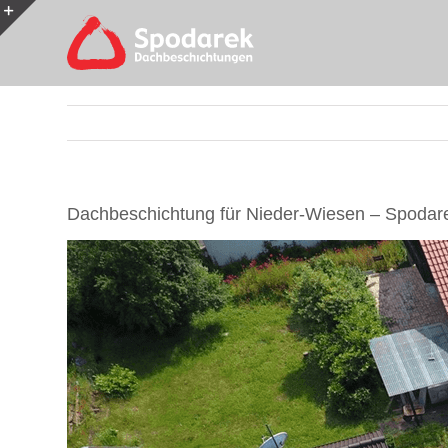
Skip
to
Toggle
content
Sliding
Bar
Area
Dachbeschichtung für Nieder-Wiesen – Spodare