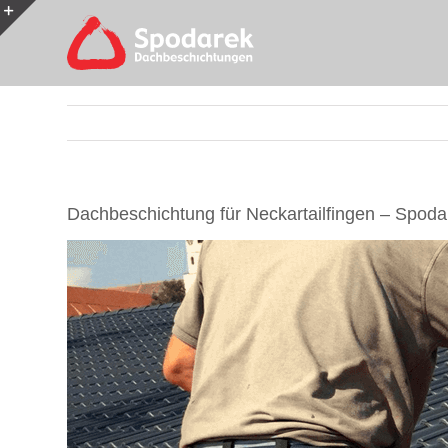
Skip
to
Toggle
content
Sliding
Bar
Area
Dachbeschichtung für Neckartailfingen – Spoda