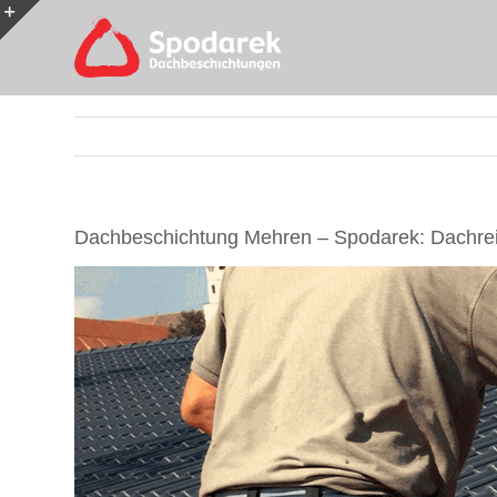
Skip
to
Toggle
content
Sliding
Bar
Area
Dachbeschichtung Mehren – Spodarek: Dachrei