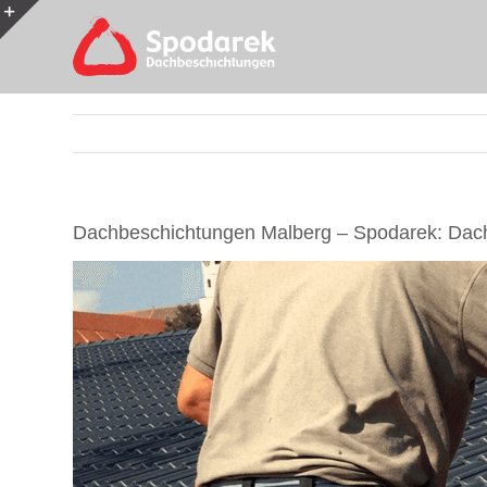
Skip
to
Toggle
content
Sliding
Bar
Area
Dachbeschichtungen Malberg – Spodarek: Dach