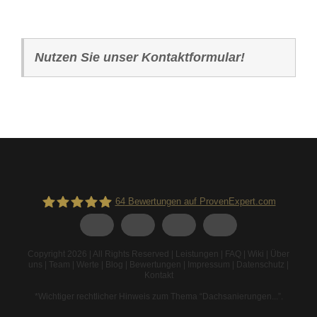
Nutzen Sie unser Kontaktformular!
64
Bewertungen auf ProvenExpert.com
Spodarek Dachbeschichtungen
Copyright 2026 | All Rights Reserved |
Leistungen
|
FAQ
|
Wiki
|
Über
uns
|
Team
|
Werte
|
Blog
|
Bewertungen
|
Impressum
|
Datenschutz
|
Kontakt
*Wichtiger rechtlicher Hinweis zum Thema “Dachsanierungen...”
.